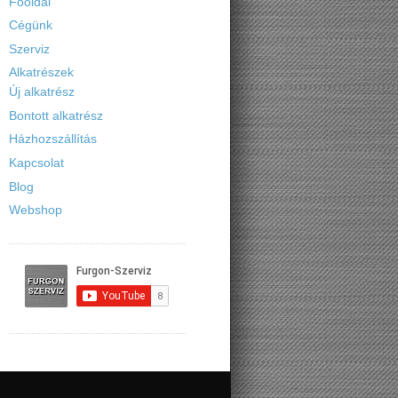
Főoldal
Cégünk
Szerviz
Alkatrészek
Új alkatrész
Bontott alkatrész
Házhozszállítás
Kapcsolat
Blog
Webshop