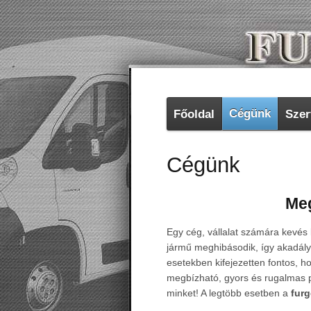
Cégünk
Főoldal
Szer
Cégünk
Meg
Egy cég, vállalat számára kevés 
jármű meghibásodik, így akadály
esetekben kifejezetten fontos, h
megbízható, gyors és rugalmas p
minket! A legtöbb esetben a
furg