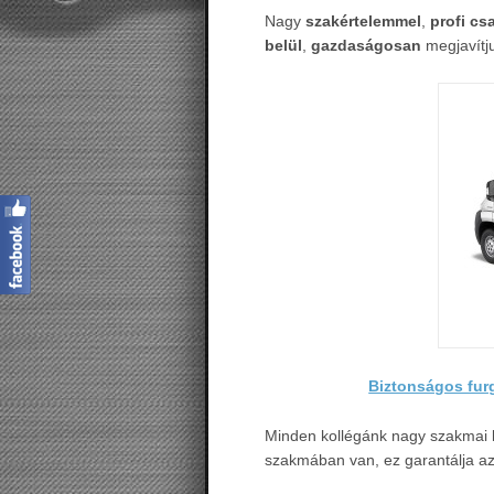
Nagy
szakértelemmel
,
profi cs
belül
,
gazdaságosan
megjavítj
Biztonságos fur
Minden kollégánk nagy szakmai 
szakmában van, ez garantálja a