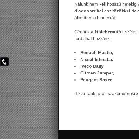
Nálunk nem kell hosszú hetekig 
diagnosztikai
eszközökkel
dolg
állapítani a hiba okát.
Cégünk a
kisteherautók
széles 
fordulhat hozzánk:
Renault Master,
Nissal Interstar,
Iveco Daily,
Citroen Jumper,
Peugeot Boxer
Bízza ránk, profi szakemberekre 