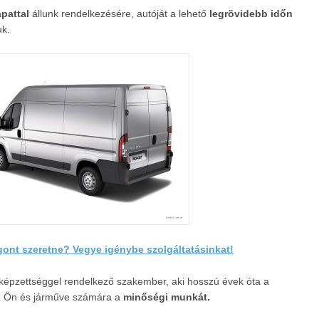
apattal
állunk rendelkezésére, autóját a lehető
legrövidebb
időn
uk.
gont szeretne? Vegye igénybe szolgáltatásinkat!
képzettséggel rendelkező szakember, aki hosszú évek óta a
z Ön és járműve számára a
minőségi munkát.