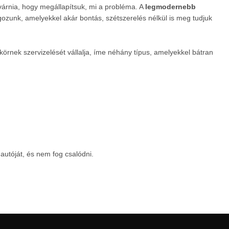
várnia, hogy megállapítsuk, mi a probléma. A
legmodernebb
ozunk, amelyekkel akár bontás, szétszerelés nélkül is meg tudjuk
körnek szervizelését vállalja, íme néhány típus, amelyekkel bátran
autóját, és nem fog csalódni.