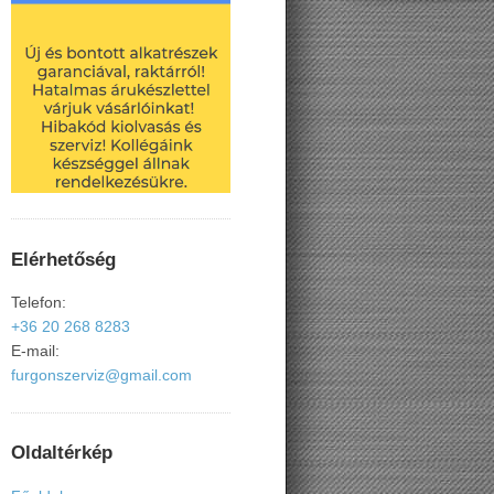
Elérhetőség
Telefon:
+36 20 268 8283
E-mail:
furgonszerviz@gmail.com
Oldaltérkép