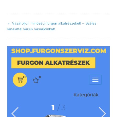
←
Vásároljon minőségi furgon alkatrészeket! – Széles
kínálattal várjuk vásárlóinkat!