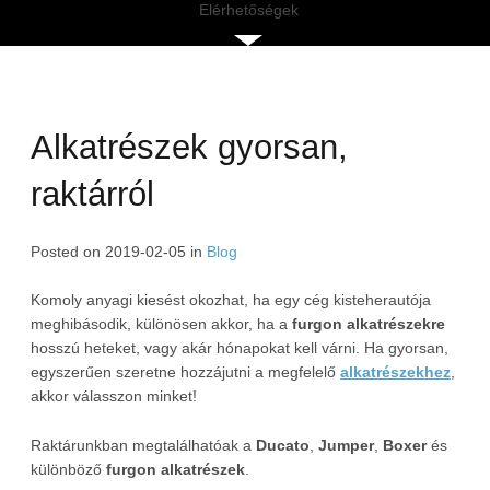
Elérhetőségek
Alkatrészek gyorsan,
raktárról
Posted on
2019-02-05
in
Blog
Komoly anyagi kiesést okozhat, ha egy cég kisteherautója
meghibásodik, különösen akkor, ha a
furgon alkatrészekre
hosszú heteket, vagy akár hónapokat kell várni. Ha gyorsan,
egyszerűen szeretne hozzájutni a megfelelő
alkatrészekhez
,
akkor válasszon minket!
Raktárunkban megtalálhatóak a
Ducato
,
Jumper
,
Boxer
és
különböző
furgon alkatrészek
.