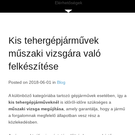
Elérhetőségek
Kis tehergépjárművek
műszaki vizsgára való
felkészítése
Posted on
2018-06-01
in
Blog
A különböző kategóriába tartozó gépjárművek
esetében, így a
kis
tehergépjárműveknél
is időről-időre szükséges a
műszaki vizsga megújítása
, amely garantálja, hogy a jármű
a forgalomnak megfelelő állapotban vesz rész a
közlekedésben.