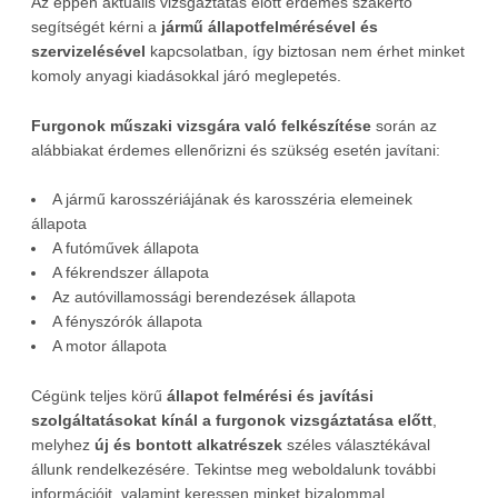
Az éppen aktuális vizsgáztatás előtt érdemes szakértő
segítségét kérni a
jármű állapotfelmérésével és
szervizelésével
kapcsolatban, így biztosan nem érhet minket
komoly anyagi kiadásokkal járó meglepetés.
Furgonok műszaki vizsgára való felkészítése
során az
alábbiakat érdemes ellenőrizni és szükség esetén javítani:
A jármű karosszériájának és karosszéria elemeinek
állapota
A futóművek állapota
A fékrendszer állapota
Az autóvillamossági berendezések állapota
A fényszórók állapota
A motor állapota
Cégünk teljes körű
állapot felmérési és javítási
szolgáltatásokat kínál a furgonok vizsgáztatása előtt
,
melyhez
új és bontott alkatrészek
széles választékával
állunk rendelkezésére. Tekintse meg weboldalunk további
információit, valamint keressen minket bizalommal